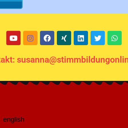
akt: susanna@stimmbildungonli
english