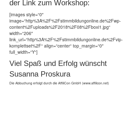
der Link zum Workshop:
[images style=“0″
image=“http%3A%2F%2Fstimmbildungonline.de%2Fwp-
content%2Fuploads%2F2018%2F08%2Fboxi1.jpg“
width=“206″
link_url=“http%3A%2F%2Fstimmbildungonline.de%2Fvip-
komplettset%2F“ align=“center“ top_margin=“0″
full_width=“Y“]
Viel Spaß und Erfolg wünscht
Susanna Proskura
Die Abbuchung erfolgt durch die AffiliCon GmbH (www.affilicon.net)