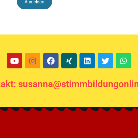
akt: susanna@stimmbildungonli