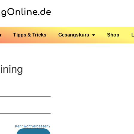
ngOnline.de
s
Tipps & Tricks
Gesangskurs
Shop
ining
Kennwort vergessen?