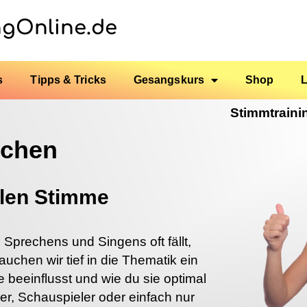
ngOnline.de
s
Tipps & Tricks
Gesangskurs
Shop
Stimmtraini
echen
llen Stimme
s Sprechens und Singens oft fällt,
auchen wir tief in die Thematik ein
 beeinflusst und wie du sie optimal
r, Schauspieler oder einfach nur