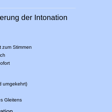
erung der Intonation
ent zum Stimmen
ich
ofort
d umgekehrt)
s Gleitens
ation