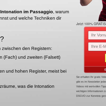
r
Intonation im Passaggio
, warum
annst und welche Techniken dir
Jetzt 100% GRATIS 
o?
 zwischen den Registern:
 (Fach) und zweiten (Falsett)
en und hohen Register, meist bei
Sie erhalten Ihr gratis V
gibt es im Newsletter je
räume, was die Intonation
Videos mit wertvollen Tipp
wichtigen Informationen 
DSGVO zur Kenntnis ge