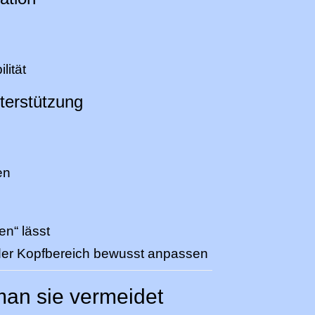
lität
terstützung
en
en“ lässt
oder Kopfbereich bewusst anpassen
man sie vermeidet