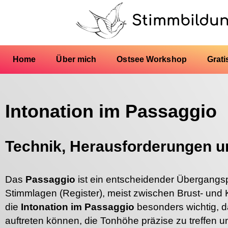
Stimmbildu
Home
Über mich
Ostsee Workshop
Grati
Intonation im Passaggio
Technik, Herausforderungen 
Das
Passaggio
ist ein entscheidender Übergangs
Stimmlagen (Register), meist zwischen Brust- und 
die
Intonation im Passaggio
besonders wichtig, da
auftreten können, die Tonhöhe präzise zu treffen 