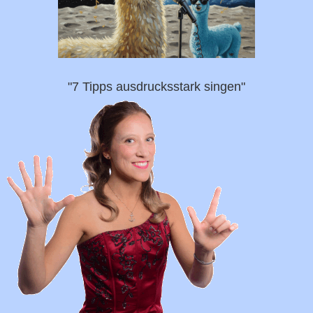
"7 Tipps ausdrucksstark singen"