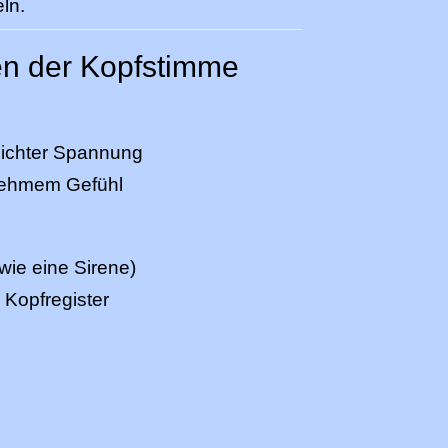
ln.
en der Kopfstimme
eichter Spannung
enehmem Gefühl
wie eine Sirene)
 Kopfregister