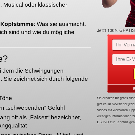
 Musical oder klassischer
r
Kopfstimme
: Was sie ausmacht,
Jetzt 100% GRATIS 
reich sind und wie du mögliche
e?
bei dem die Schwingungen
. Sie zeichnet sich durch folgende
 Töne
Sie erhalten Ihr gratis V
gibt es im Newsletter je
em „schwebenden“ Gefühl
Videos mit wertvollen Tipp
g oft als „Falsett“ bezeichnet,
wichtigen Informationen 
DSGVO zur Kenntnis ge
angqualität