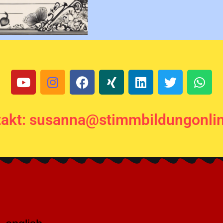
akt: susanna@stimmbildungonli