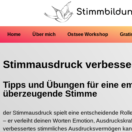
Stimmbildu
Home
Über mich
Ostsee Workshop
Grati
Stimmausdruck verbesse
Tipps und Übungen für eine e
überzeugende Stimme
der Stimmausdruck spielt eine entscheidende Roll
– er verleiht deinen Worten Emotion, Ausdruckskra
verbessertes stimmliches Ausdrucksvermögen kann