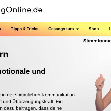
ngOnline.de
s
Tipps & Tricks
Gesangskurs
Shop
Stimmtraini
rn
motionale und
e in der stimmlichen Kommunikation
ft und Überzeugungskraft. Ein
 dazu beitragen, dass deine