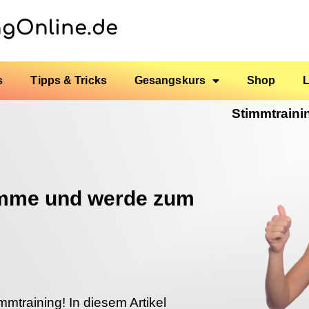
ngOnline.de
s
Tipps & Tricks
Gesangskurs
Shop
Stimmtraini
timme und werde zum
training! In diesem Artikel