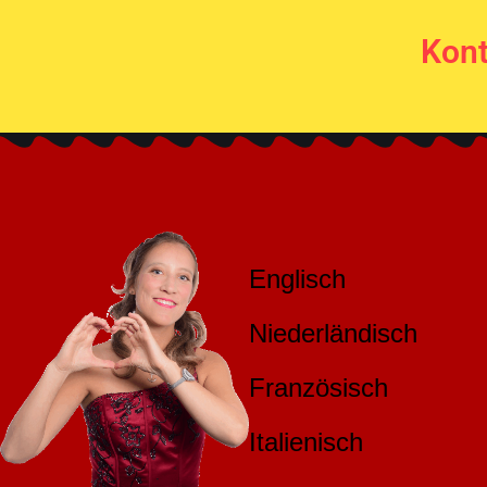
Kont
Englisch
Niederländisch
Französisch
Italienisch