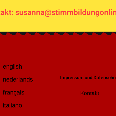
akt: susanna@stimmbildungonli
english
Impressum und Datenschu
nederlands
français
Kontakt
italiano