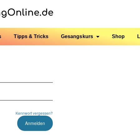
ngOnline.de
s
Tipps & Tricks
Gesangskurs
Shop
Kennwort vergessen?