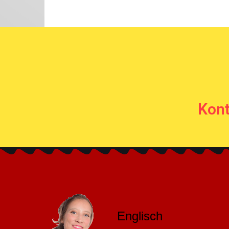
Kont
Englisch