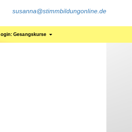
susanna@stimmbildungonline.de
Login: Gesangskurse