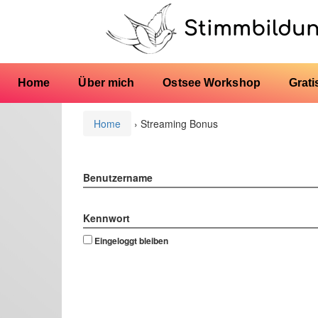
Stimmbildu
Home
Über mich
Ostsee Workshop
Grati
Home
›
Streaming Bonus
Benutzername
Kennwort
Eingeloggt bleiben