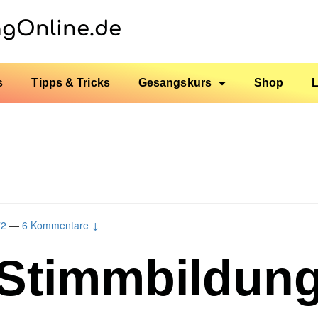
ngOnline.de
s
Tipps & Tricks
Gesangskurs
Shop
72
—
6 Kommentare ↓
Stimmbildun