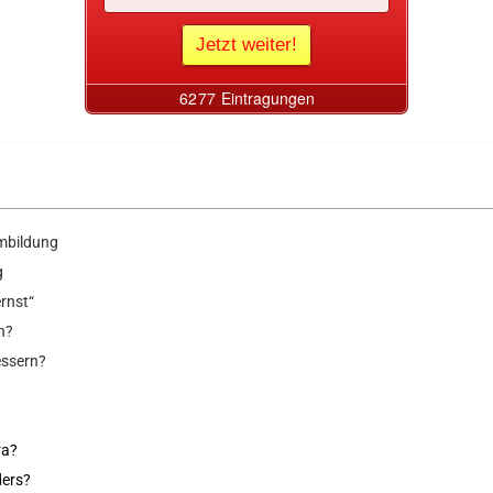
mmbildung
g
ernst“
h?
essern?
ra?
ders?